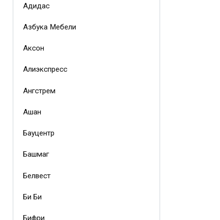
Адидас
Азбука Мебели
Аксон
Алиэкспресс
Ангстрем
Ашан
Бауцентр
Башмаг
Белвест
Би Би
Бифри