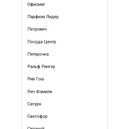
Офисмаг
Парфюм Лидер
Петрович
Посуда Центр
Пятерочка
Ральф Рингер
Рив Гош
Рич Фэмили
Сатурн
Светофор
Связной