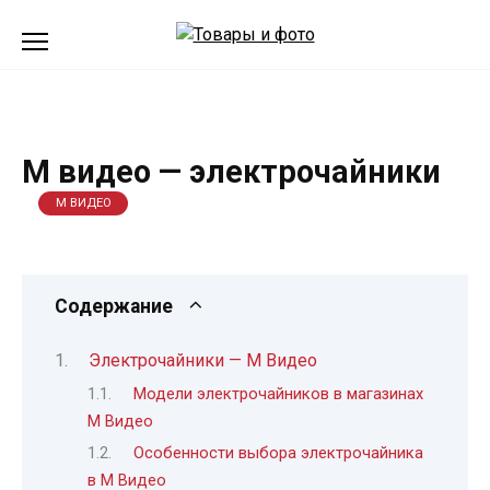
Перейти
к
содержанию
М видео — электрочайники
М ВИДЕО
Содержание
Электрочайники — М Видео
Модели электрочайников в магазинах
М Видео
Особенности выбора электрочайника
в М Видео