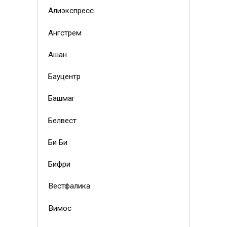
Алиэкспресс
Ангстрем
Ашан
Бауцентр
Башмаг
Белвест
Би Би
Бифри
Вестфалика
Вимос