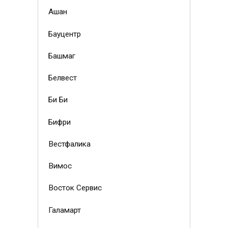
Ашан
Бауцентр
Башмаг
Белвест
Би Би
Бифри
Вестфалика
Вимос
Восток Сервис
Галамарт