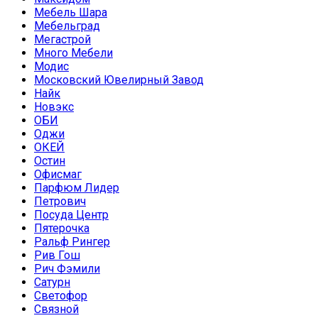
Мебель Шара
Мебельград
Мегастрой
Много Мебели
Модис
Московский Ювелирный Завод
Найк
Новэкс
ОБИ
Оджи
ОКЕЙ
Остин
Офисмаг
Парфюм Лидер
Петрович
Посуда Центр
Пятерочка
Ральф Рингер
Рив Гош
Рич Фэмили
Сатурн
Светофор
Связной