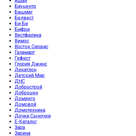
Ашан
Бауцентр
Башмаг
Белвест
Би Би
Бифри
Вестфалика
Вимос
Восток Сервис
Галамарт
Гефест
Глория Джинс
Декатлон
Детский Мир
ДНС
Добрострой
Доброцен
Доминго
Домовой
Домотехника
Дочки Сыночки
Е-Каталог
Зара
Зарина