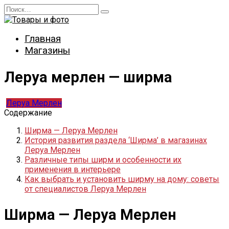
Перейти
Search
к
for:
содержанию
Главная
Магазины
Леруа мерлен — ширма
Леруа Мерлен
Содержание
Ширма — Леруа Мерлен
История развития раздела ‘Ширма’ в магазинах
Леруа Мерлен
Различные типы ширм и особенности их
применения в интерьере
Как выбрать и установить ширму на дому: советы
от специалистов Леруа Мерлен
Ширма — Леруа Мерлен