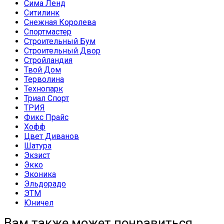
Сима Ленд
Ситилинк
Снежная Королева
Спортмастер
Строительный Бум
Строительный Двор
Стройландия
Твой Дом
Терволина
Технопарк
Триал Спорт
ТРИЯ
Фикс Прайс
Хофф
Цвет Диванов
Шатура
Экзист
Экко
Эконика
Эльдорадо
ЭТМ
Юничел
Вам также может понравиться