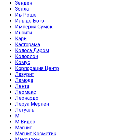
Зенден
Золла
Ив Роше
Иль де Ботэ
Империя Сумок
Инсити
Кари
Касторама
Колеса Даром
Колорлон
Комус
Корпорация Центр
Лазурит
Ламода
Лента
Леомакс
Леонардо
Леруа Мерлен
Летуаль
М
М Видео
Магнит
Магнит Косметик
Максидом