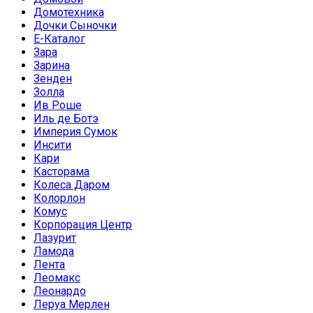
Домотехника
Дочки Сыночки
Е-Каталог
Зара
Зарина
Зенден
Золла
Ив Роше
Иль де Ботэ
Империя Сумок
Инсити
Кари
Касторама
Колеса Даром
Колорлон
Комус
Корпорация Центр
Лазурит
Ламода
Лента
Леомакс
Леонардо
Леруа Мерлен