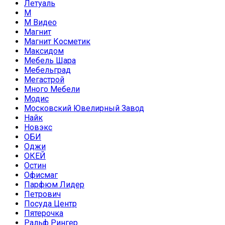
Летуаль
М
М Видео
Магнит
Магнит Косметик
Максидом
Мебель Шара
Мебельград
Мегастрой
Много Мебели
Модис
Московский Ювелирный Завод
Найк
Новэкс
ОБИ
Оджи
ОКЕЙ
Остин
Офисмаг
Парфюм Лидер
Петрович
Посуда Центр
Пятерочка
Ральф Рингер