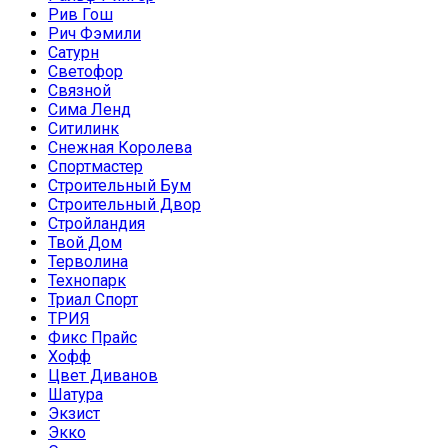
Рив Гош
Рич Фэмили
Сатурн
Светофор
Связной
Сима Ленд
Ситилинк
Снежная Королева
Спортмастер
Строительный Бум
Строительный Двор
Стройландия
Твой Дом
Терволина
Технопарк
Триал Спорт
ТРИЯ
Фикс Прайс
Хофф
Цвет Диванов
Шатура
Экзист
Экко