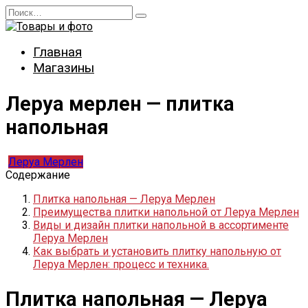
Перейти
Search
к
for:
содержанию
Главная
Магазины
Леруа мерлен — плитка
напольная
Леруа Мерлен
Содержание
Плитка напольная — Леруа Мерлен
Преимущества плитки напольной от Леруа Мерлен
Виды и дизайн плитки напольной в ассортименте
Леруа Мерлен
Как выбрать и установить плитку напольную от
Леруа Мерлен: процесс и техника.
Плитка напольная — Леруа