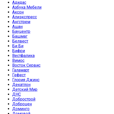
Адидас
Азбука Мебели
Аксон
Алиэкспресс
Ангстрем
Ашан
Бауцентр
Башмаг
Белвест
Би Би
Бифри
Вестфалика
Вимос
Восток Сервис
Галамарт
Гефест
Глория Джинс
Декатлон
Детский Мир
ДНС
Добрострой
Доброцен
Доминго
Домовой