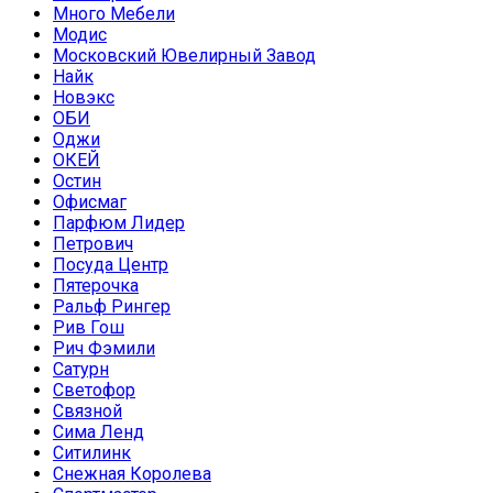
Много Мебели
Модис
Московский Ювелирный Завод
Найк
Новэкс
ОБИ
Оджи
ОКЕЙ
Остин
Офисмаг
Парфюм Лидер
Петрович
Посуда Центр
Пятерочка
Ральф Рингер
Рив Гош
Рич Фэмили
Сатурн
Светофор
Связной
Сима Ленд
Ситилинк
Снежная Королева