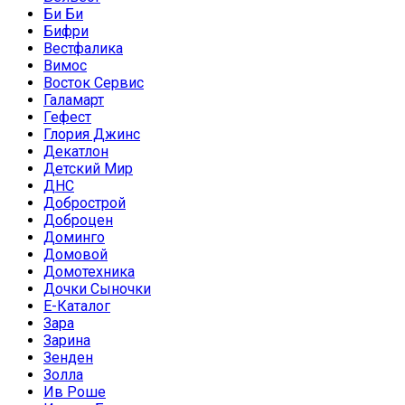
Би Би
Бифри
Вестфалика
Вимос
Восток Сервис
Галамарт
Гефест
Глория Джинс
Декатлон
Детский Мир
ДНС
Добрострой
Доброцен
Доминго
Домовой
Домотехника
Дочки Сыночки
Е-Каталог
Зара
Зарина
Зенден
Золла
Ив Роше