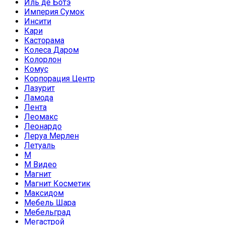
Иль де Ботэ
Империя Сумок
Инсити
Кари
Касторама
Колеса Даром
Колорлон
Комус
Корпорация Центр
Лазурит
Ламода
Лента
Леомакс
Леонардо
Леруа Мерлен
Летуаль
М
М Видео
Магнит
Магнит Косметик
Максидом
Мебель Шара
Мебельград
Мегастрой