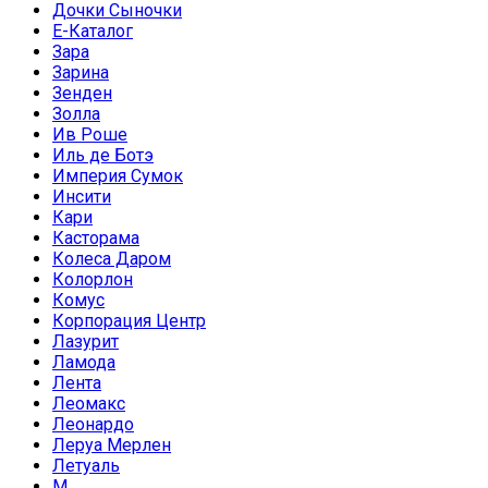
Дочки Сыночки
Е-Каталог
Зара
Зарина
Зенден
Золла
Ив Роше
Иль де Ботэ
Империя Сумок
Инсити
Кари
Касторама
Колеса Даром
Колорлон
Комус
Корпорация Центр
Лазурит
Ламода
Лента
Леомакс
Леонардо
Леруа Мерлен
Летуаль
М