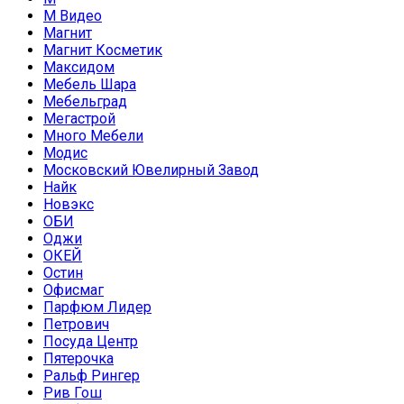
М Видео
Магнит
Магнит Косметик
Максидом
Мебель Шара
Мебельград
Мегастрой
Много Мебели
Модис
Московский Ювелирный Завод
Найк
Новэкс
ОБИ
Оджи
ОКЕЙ
Остин
Офисмаг
Парфюм Лидер
Петрович
Посуда Центр
Пятерочка
Ральф Рингер
Рив Гош