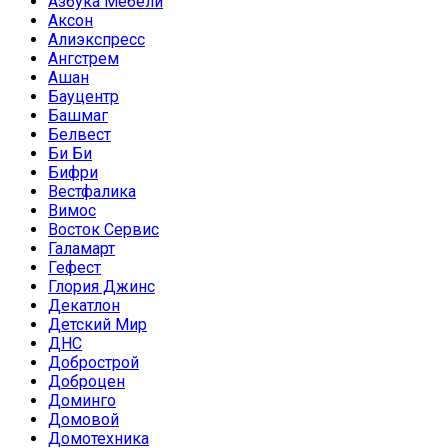
Азбука Мебели
Аксон
Алиэкспресс
Ангстрем
Ашан
Бауцентр
Башмаг
Белвест
Би Би
Бифри
Вестфалика
Вимос
Восток Сервис
Галамарт
Гефест
Глория Джинс
Декатлон
Детский Мир
ДНС
Добрострой
Доброцен
Доминго
Домовой
Домотехника