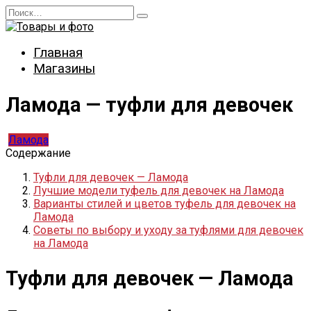
Перейти
Search
к
for:
содержанию
Главная
Магазины
Ламода — туфли для девочек
Ламода
Содержание
Туфли для девочек — Ламода
Лучшие модели туфель для девочек на Ламода
Варианты стилей и цветов туфель для девочек на
Ламода
Советы по выбору и уходу за туфлями для девочек
на Ламода
Туфли для девочек — Ламода