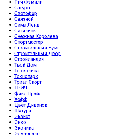
Рич Фэмили
Сатурн
Светофор
Связной
Сима Ленд
Ситилинк
Снежная Королева
Спортмастер
Строительный Бум
Строительный Двор
Стройландия
Твой Дом
Терволина
Технопарк
Триал Спорт
ТРИЯ
Фикс Прайс
Хофф
Цвет Диванов
Шатура
Экзист
Экко
Эконика
Эльдорадо