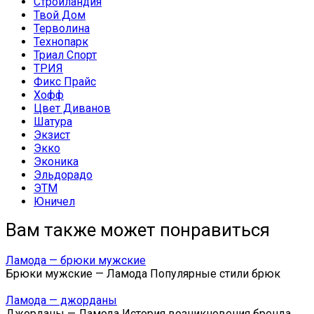
Стройландия
Твой Дом
Терволина
Технопарк
Триал Спорт
ТРИЯ
Фикс Прайс
Хофф
Цвет Диванов
Шатура
Экзист
Экко
Эконика
Эльдорадо
ЭТМ
Юничел
Вам также может понравиться
Ламода — брюки мужские
Брюки мужские — Ламода Популярные стили брюк
Ламода — джорданы
Джорданы — Ламода История возникновения бренда