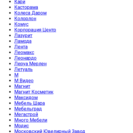
Кари
Касторама
Колеса Даром
Колорлон
Комус
Корпорация Центр
Лазурит
Ламода
Лента
Леомакс
Леонардо
Леруа Мерлен
Летуаль
М
М Видео
Магнит
Магнит Косметик
Максидом
Мебель Шара
Мебельград
Мегастрой
Много Мебели
Модис
Московский Ювелирный Завод