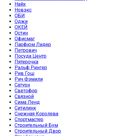
Найк
Новэкс
ОБИ
Оджи
ОКЕЙ
Остин
Офисмаг
Парфюм Лидер
Петрович
Посуда Центр
Пятерочка
Ральф Рингер
Рив Гош
Рич Фэмили
Сатурн
Светофор
Связной
Сима Ленд
Ситилинк
Снежная Королева
Спортмастер
Строительный Бум
Строительный Двор