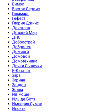
Вимос
Восток Сервис
Галамарт
Гефест
Глория Джинс
Декатлон
Детский Мир
ДНС
Добрострой
Доброцен
Доминго
Домовой
Домотехника
Дочки Сыночки
Е-Каталог
Зара
Зарина
Зенден
Золла
Ив Роше
Иль де Ботэ
Империя Сумок
Инсити