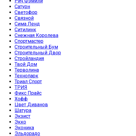
Рич Фэмили
Сатурн
Светофор
Связной
Сима Ленд
Ситилинк
Снежная Королева
Спортмастер
Строительный Бум
Строительный Двор
Стройландия
Твой Дом
Терволина
Технопарк
Триал Спорт
ТРИЯ
Фикс Прайс
Хофф
Цвет Диванов
Шатура
Экзист
Экко
Эконика
Эльдорадо