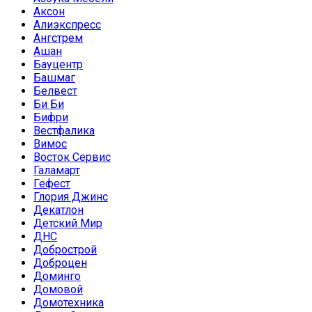
Аксон
Алиэкспресс
Ангстрем
Ашан
Бауцентр
Башмаг
Белвест
Би Би
Бифри
Вестфалика
Вимос
Восток Сервис
Галамарт
Гефест
Глория Джинс
Декатлон
Детский Мир
ДНС
Добрострой
Доброцен
Доминго
Домовой
Домотехника