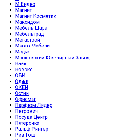
М Видео
Магнит
Магнит Косметик
Максидом
Мебель Шара
Мебельград
Мегастрой
Много Мебели
Модис
Московский Ювелирный Завод
Найк
Новэкс
ОБИ
Оджи
ОКЕЙ
Остин
Офисмаг
Парфюм Лидер
Петрович
Посуда Центр
Пятерочка
Ральф Рингер
Рив Гош