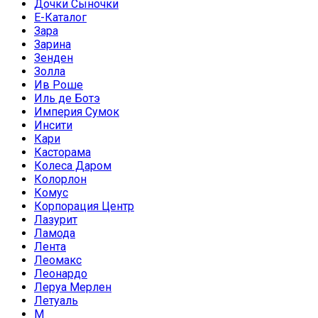
Дочки Сыночки
Е-Каталог
Зара
Зарина
Зенден
Золла
Ив Роше
Иль де Ботэ
Империя Сумок
Инсити
Кари
Касторама
Колеса Даром
Колорлон
Комус
Корпорация Центр
Лазурит
Ламода
Лента
Леомакс
Леонардо
Леруа Мерлен
Летуаль
М