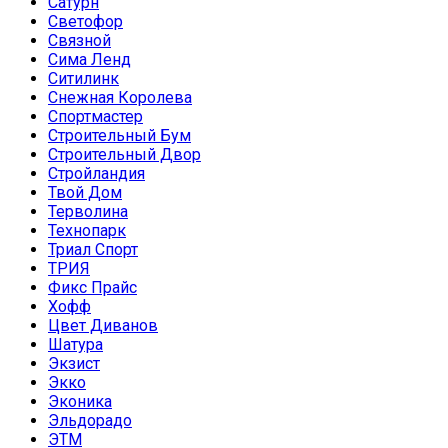
Сатурн
Светофор
Связной
Сима Ленд
Ситилинк
Снежная Королева
Спортмастер
Строительный Бум
Строительный Двор
Стройландия
Твой Дом
Терволина
Технопарк
Триал Спорт
ТРИЯ
Фикс Прайс
Хофф
Цвет Диванов
Шатура
Экзист
Экко
Эконика
Эльдорадо
ЭТМ