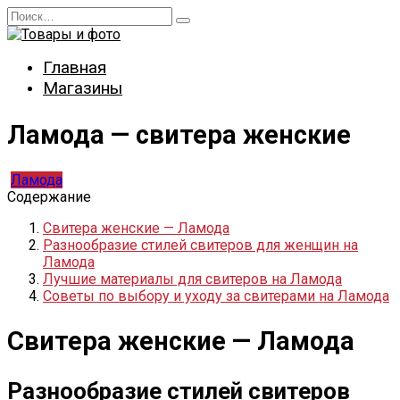
Перейти
Search
к
for:
содержанию
Главная
Магазины
Ламода — свитера женские
Ламода
Содержание
Свитера женские — Ламода
Разнообразие стилей свитеров для женщин на
Ламода
Лучшие материалы для свитеров на Ламода
Советы по выбору и уходу за свитерами на Ламода
Свитера женские — Ламода
Разнообразие стилей свитеров