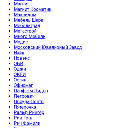
Магнит
Магнит Косметик
Максидом
Мебель Шара
Мебельград
Мегастрой
Много Мебели
Модис
Московский Ювелирный Завод
Найк
Новэкс
ОБИ
Оджи
ОКЕЙ
Остин
Офисмаг
Парфюм Лидер
Петрович
Посуда Центр
Пятерочка
Ральф Рингер
Рив Гош
Рич Фэмили