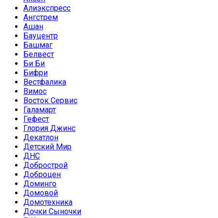
Алиэкспресс
Ангстрем
Ашан
Бауцентр
Башмаг
Белвест
Би Би
Бифри
Вестфалика
Вимос
Восток Сервис
Галамарт
Гефест
Глория Джинс
Декатлон
Детский Мир
ДНС
Добрострой
Доброцен
Доминго
Домовой
Домотехника
Дочки Сыночки