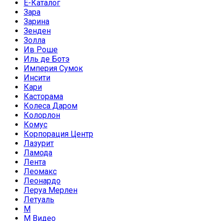
Е-Каталог
Зара
Зарина
Зенден
Золла
Ив Роше
Иль де Ботэ
Империя Сумок
Инсити
Кари
Касторама
Колеса Даром
Колорлон
Комус
Корпорация Центр
Лазурит
Ламода
Лента
Леомакс
Леонардо
Леруа Мерлен
Летуаль
М
М Видео