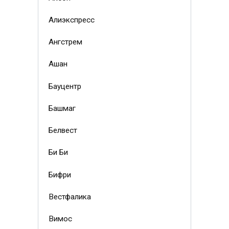
Алиэкспресс
Ангстрем
Ашан
Бауцентр
Башмаг
Белвест
Би Би
Бифри
Вестфалика
Вимос