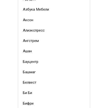
Азбука Мебели
Аксон
Алиэкспресс
Ангстрем
Ашан
Бауцентр
Башмаг
Белвест
Би Би
Бифри