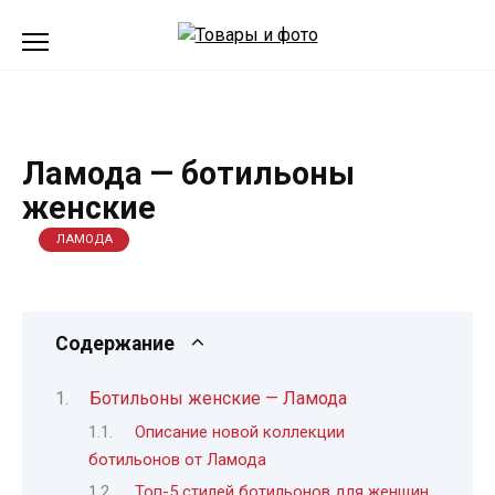
Перейти
к
содержанию
Ламода — ботильоны
женские
ЛАМОДА
Содержание
Ботильоны женские — Ламода
Описание новой коллекции
ботильонов от Ламода
Топ-5 стилей ботильонов для женщин