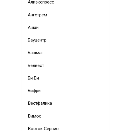
Алиэкспресс
Ангстрем
Ашан
Бауцентр
Башмаг
Белвест
Би Би
Бифри
Вестфалика
Вимос
Восток Сервис