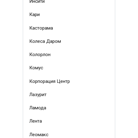
Инсити
Кари
Касторама
Колеса Даром
Колорлон
Комус
Корпорация Центр
Лазурит
Ламода
Лента
Леомакс