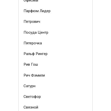
Офисмаг
Парфюм Лидер
Петрович
Посуда Центр
Пятерочка
Ральф Рингер
Рив Гош
Рич Фэмили
Сатурн
Светофор
Связной