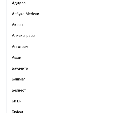
Адидас
Азбука Мебели
Аксон
Алиэкспресс
Ангстрем
Ашан
Бауцентр
Башмаг
Белвест
Би Би
Бифри