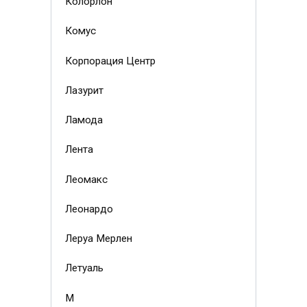
Колорлон
Комус
Корпорация Центр
Лазурит
Ламода
Лента
Леомакс
Леонардо
Леруа Мерлен
Летуаль
М