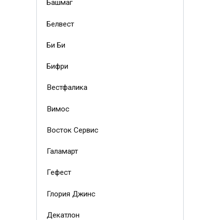
Башмаг
Белвест
Би Би
Бифри
Вестфалика
Вимос
Восток Сервис
Галамарт
Гефест
Глория Джинс
Декатлон