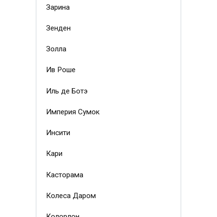
Зарина
Зенден
Золла
Ив Роше
Иль де Ботэ
Империя Сумок
Инсити
Кари
Касторама
Колеса Даром
Колорлон