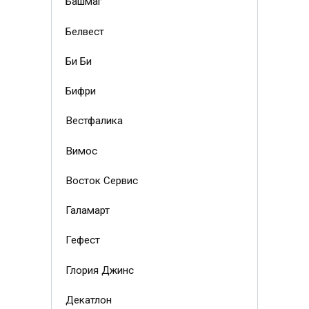
Башмаг
Белвест
Би Би
Бифри
Вестфалика
Вимос
Восток Сервис
Галамарт
Гефест
Глория Джинс
Декатлон