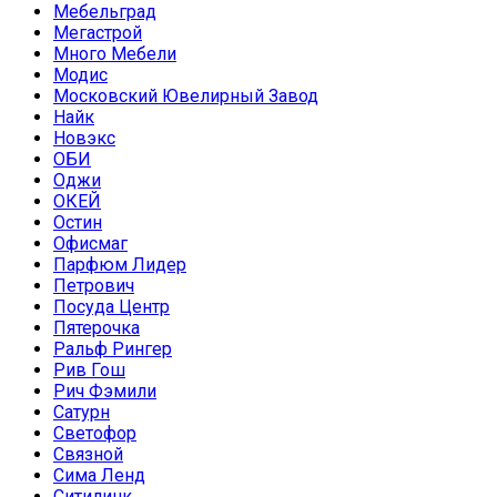
Мебельград
Мегастрой
Много Мебели
Модис
Московский Ювелирный Завод
Найк
Новэкс
ОБИ
Оджи
ОКЕЙ
Остин
Офисмаг
Парфюм Лидер
Петрович
Посуда Центр
Пятерочка
Ральф Рингер
Рив Гош
Рич Фэмили
Сатурн
Светофор
Связной
Сима Ленд
Ситилинк