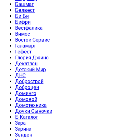
Башмаг
Белвест
Би Би
Бифри
Вестфалика
Вимос
Восток Сервис
Галамарт
Гефест
Глория Джинс
Декатлон
Детский Мир
ДНС
Добрострой
Доброцен
Доминго
Домовой
Домотехника
Дочки Сыночки
Е-Каталог
Зара
Зарина
Зенден