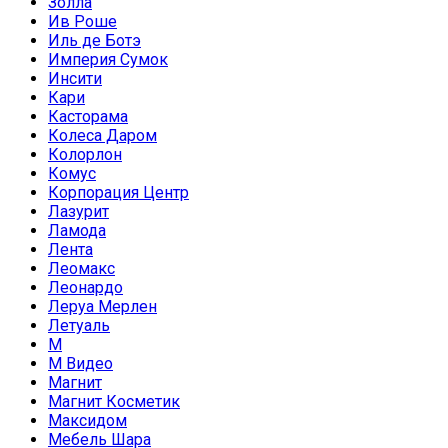
Золла
Ив Роше
Иль де Ботэ
Империя Сумок
Инсити
Кари
Касторама
Колеса Даром
Колорлон
Комус
Корпорация Центр
Лазурит
Ламода
Лента
Леомакс
Леонардо
Леруа Мерлен
Летуаль
М
М Видео
Магнит
Магнит Косметик
Максидом
Мебель Шара