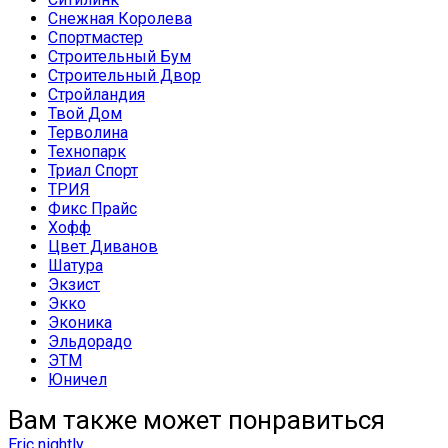
Снежная Королева
Спортмастер
Строительный Бум
Строительный Двор
Стройландия
Твой Дом
Терволина
Технопарк
Триал Спорт
ТРИЯ
Фикс Прайс
Хофф
Цвет Диванов
Шатура
Экзист
Экко
Эконика
Эльдорадо
ЭТМ
Юничел
Вам также может понравиться
Eric nightly