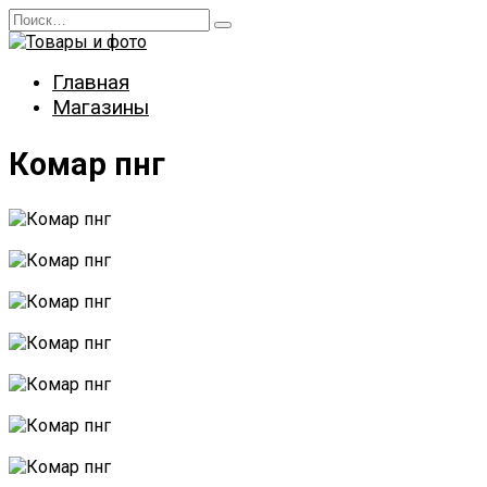
Перейти
Search
к
for:
содержанию
Главная
Магазины
Комар пнг