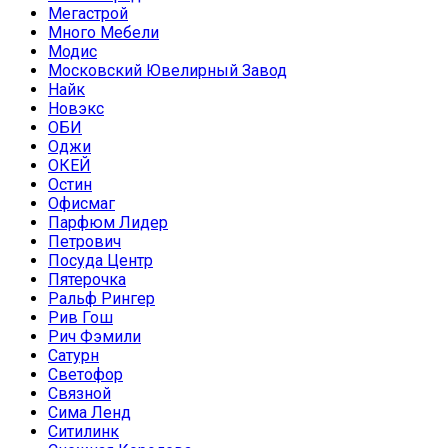
Мегастрой
Много Мебели
Модис
Московский Ювелирный Завод
Найк
Новэкс
ОБИ
Оджи
ОКЕЙ
Остин
Офисмаг
Парфюм Лидер
Петрович
Посуда Центр
Пятерочка
Ральф Рингер
Рив Гош
Рич Фэмили
Сатурн
Светофор
Связной
Сима Ленд
Ситилинк