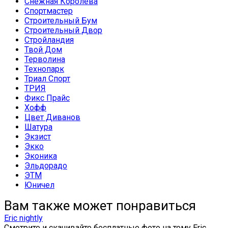
Снежная Королева
Спортмастер
Строительный Бум
Строительный Двор
Стройландия
Твой Дом
Терволина
Технопарк
Триал Спорт
ТРИЯ
Фикс Прайс
Хофф
Цвет Диванов
Шатура
Экзист
Экко
Эконика
Эльдорадо
ЭТМ
Юничел
Вам также может понравиться
Eric nightly
Смотрите и скачивайте бесплатные фото на тему Eric