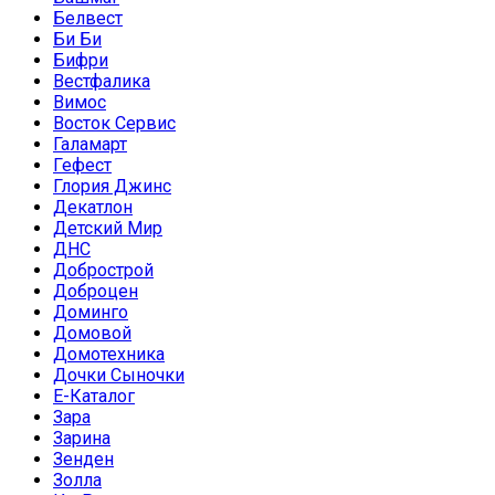
Белвест
Би Би
Бифри
Вестфалика
Вимос
Восток Сервис
Галамарт
Гефест
Глория Джинс
Декатлон
Детский Мир
ДНС
Добрострой
Доброцен
Доминго
Домовой
Домотехника
Дочки Сыночки
Е-Каталог
Зара
Зарина
Зенден
Золла