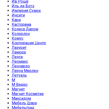
Ив Роше
Иль де Ботэ
Империя Сумок
Инсити
Кари
Касторама
Колеса Даром
Колорлон
Комус
Корпорация Центр
Лазурит
Ламода
Лента
Леомакс
Леонардо
Леруа Мерлен
Летуаль
М
М Видео
Магнит
Магнит Косметик
Максидом
Мебель Шара
Мебельград