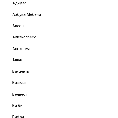
Адидас
Азбука Мебели
Аксон
Алиэкспресс
Ангстрем
Ашан
Бауцентр
Башмаг
Белвест
Би Би
Бифри