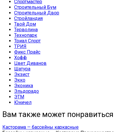
Спортмастер
Строительный Бум
Строительный Двор
Стройландия
Твой Дом
Терволина
Технопарк
Триал Спорт
ТРИЯ
Фикс Прайс
Хофф
Цвет Диванов
Шатура
Экзист
Экко
Эконика
Эльдорадо
ЭТМ
Юничел
Вам также может понравиться
Касторама — бассейны каркасные