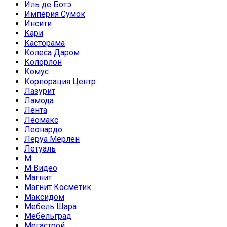
Иль де Ботэ
Империя Сумок
Инсити
Кари
Касторама
Колеса Даром
Колорлон
Комус
Корпорация Центр
Лазурит
Ламода
Лента
Леомакс
Леонардо
Леруа Мерлен
Летуаль
М
М Видео
Магнит
Магнит Косметик
Максидом
Мебель Шара
Мебельград
Мегастрой