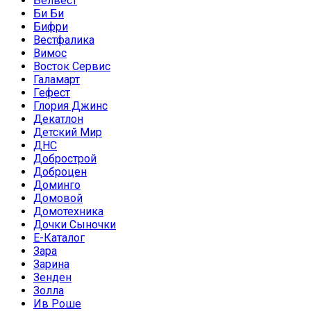
Белвест
Би Би
Бифри
Вестфалика
Вимос
Восток Сервис
Галамарт
Гефест
Глория Джинс
Декатлон
Детский Мир
ДНС
Добрострой
Доброцен
Доминго
Домовой
Домотехника
Дочки Сыночки
Е-Каталог
Зара
Зарина
Зенден
Золла
Ив Роше