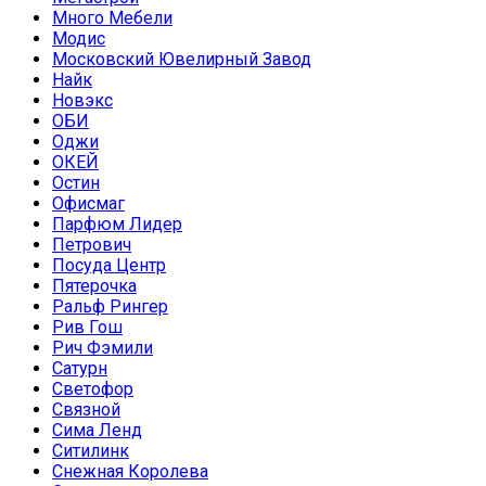
Много Мебели
Модис
Московский Ювелирный Завод
Найк
Новэкс
ОБИ
Оджи
ОКЕЙ
Остин
Офисмаг
Парфюм Лидер
Петрович
Посуда Центр
Пятерочка
Ральф Рингер
Рив Гош
Рич Фэмили
Сатурн
Светофор
Связной
Сима Ленд
Ситилинк
Снежная Королева