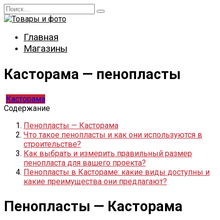
Перейти
Search
к
for:
содержанию
Главная
Магазины
Касторама — пенопласты
Касторама
Содержание
Пенопласты — Касторама
Что такое пенопласты и как они используются в
строительстве?
Как выбрать и измерить правильный размер
пенопласта для вашего проекта?
Пенопласты в Кастораме: какие виды доступны и
какие преимущества они предлагают?
Пенопласты — Касторама