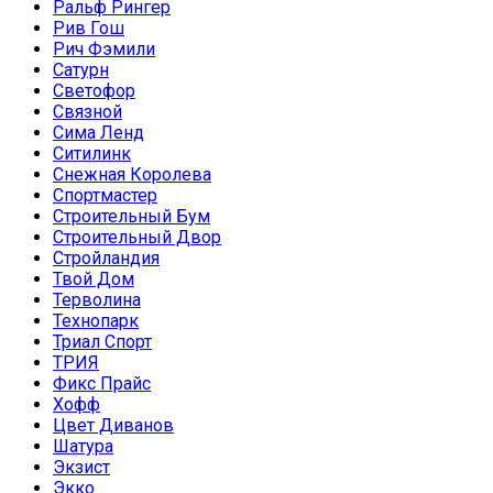
Ральф Рингер
Рив Гош
Рич Фэмили
Сатурн
Светофор
Связной
Сима Ленд
Ситилинк
Снежная Королева
Спортмастер
Строительный Бум
Строительный Двор
Стройландия
Твой Дом
Терволина
Технопарк
Триал Спорт
ТРИЯ
Фикс Прайс
Хофф
Цвет Диванов
Шатура
Экзист
Экко