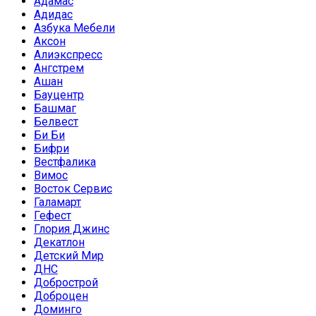
Адамас
Адидас
Азбука Мебели
Аксон
Алиэкспресс
Ангстрем
Ашан
Бауцентр
Башмаг
Белвест
Би Би
Бифри
Вестфалика
Вимос
Восток Сервис
Галамарт
Гефест
Глория Джинс
Декатлон
Детский Мир
ДНС
Добрострой
Доброцен
Доминго