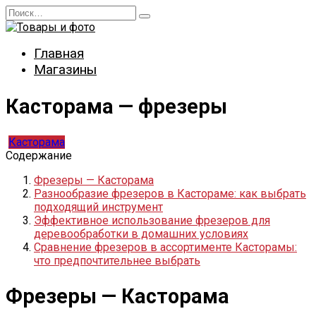
Перейти
Search
к
for:
содержанию
Главная
Магазины
Касторама — фрезеры
Касторама
Содержание
Фрезеры — Касторама
Разнообразие фрезеров в Кастораме: как выбрать
подходящий инструмент
Эффективное использование фрезеров для
деревообработки в домашних условиях
Сравнение фрезеров в ассортименте Касторамы:
что предпочтительнее выбрать
Фрезеры — Касторама