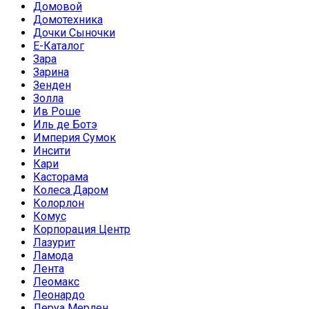
Домовой
Домотехника
Дочки Сыночки
Е-Каталог
Зара
Зарина
Зенден
Золла
Ив Роше
Иль де Ботэ
Империя Сумок
Инсити
Кари
Касторама
Колеса Даром
Колорлон
Комус
Корпорация Центр
Лазурит
Ламода
Лента
Леомакс
Леонардо
Леруа Мерлен