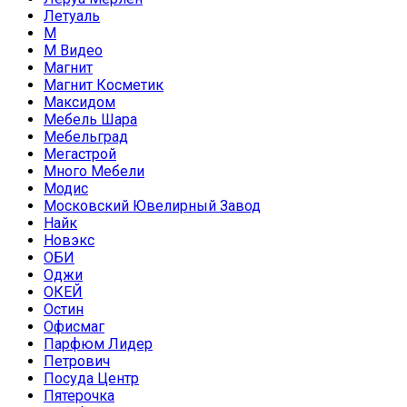
Летуаль
М
М Видео
Магнит
Магнит Косметик
Максидом
Мебель Шара
Мебельград
Мегастрой
Много Мебели
Модис
Московский Ювелирный Завод
Найк
Новэкс
ОБИ
Оджи
ОКЕЙ
Остин
Офисмаг
Парфюм Лидер
Петрович
Посуда Центр
Пятерочка