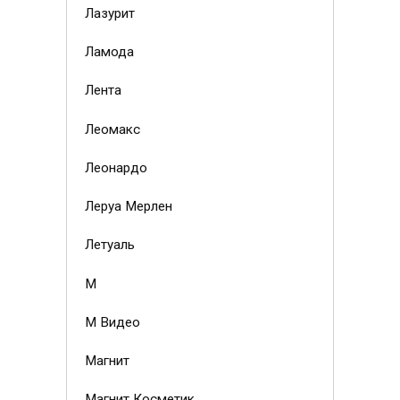
Лазурит
Ламода
Лента
Леомакс
Леонардо
Леруа Мерлен
Летуаль
М
М Видео
Магнит
Магнит Косметик