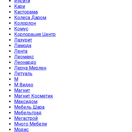
Инсити
Кари
Касторама
Колеса Даром
Колорлон
Комус
Корпорация Центр
Лазурит
Ламода
Лента
Леомакс
Леонардо
Леруа Мерлен
Летуаль
М
М Видео
Магнит
Магнит Косметик
Максидом
Мебель Шара
Мебельград
Мегастрой
Много Мебели
Модис