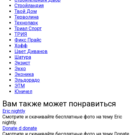
Стройландия
Твой Дом
Терволина
Технопарк
Триал Спорт
ТРИЯ
Фикс Прайс
Хофф
Цвет Диванов
Шатура
Экзист
Экко
Эконика
Эльдорадо
ЭТМ
Юничел
Вам также может понравиться
Eric nightly
Смотрите и скачивайте бесплатные фото на тему Eric
nightly.
Donate d donate
Смотрите и скачивайте бесплатные фото на тему Donate