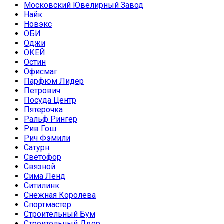
Московский Ювелирный Завод
Найк
Новэкс
ОБИ
Оджи
ОКЕЙ
Остин
Офисмаг
Парфюм Лидер
Петрович
Посуда Центр
Пятерочка
Ральф Рингер
Рив Гош
Рич Фэмили
Сатурн
Светофор
Связной
Сима Ленд
Ситилинк
Снежная Королева
Спортмастер
Строительный Бум
Строительный Двор