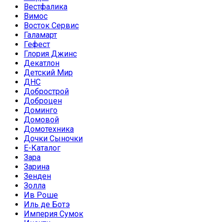
Вестфалика
Вимос
Восток Сервис
Галамарт
Гефест
Глория Джинс
Декатлон
Детский Мир
ДНС
Добрострой
Доброцен
Доминго
Домовой
Домотехника
Дочки Сыночки
Е-Каталог
Зара
Зарина
Зенден
Золла
Ив Роше
Иль де Ботэ
Империя Сумок