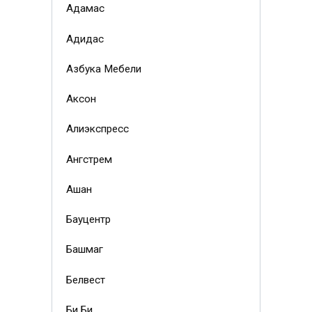
Адамас
Адидас
Азбука Мебели
Аксон
Алиэкспресс
Ангстрем
Ашан
Бауцентр
Башмаг
Белвест
Би Би