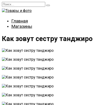
Перейти
Search
к
for:
содержанию
Главная
Магазины
Как зовут сестру танджиро