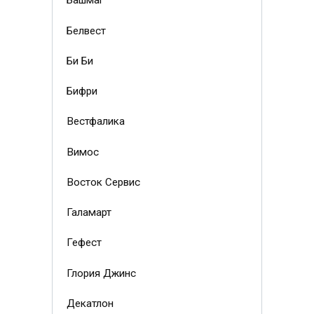
Башмаг
Белвест
Би Би
Бифри
Вестфалика
Вимос
Восток Сервис
Галамарт
Гефест
Глория Джинс
Декатлон