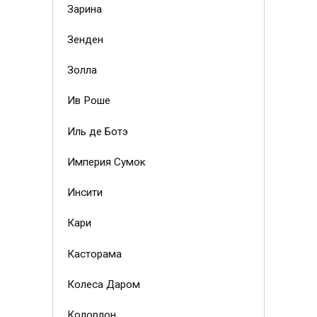
Зарина
Зенден
Золла
Ив Роше
Иль де Ботэ
Империя Сумок
Инсити
Кари
Касторама
Колеса Даром
Колорлон