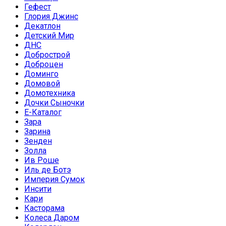
Гефест
Глория Джинс
Декатлон
Детский Мир
ДНС
Добрострой
Доброцен
Доминго
Домовой
Домотехника
Дочки Сыночки
Е-Каталог
Зара
Зарина
Зенден
Золла
Ив Роше
Иль де Ботэ
Империя Сумок
Инсити
Кари
Касторама
Колеса Даром