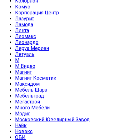
Колорлон
Комус
Корпорация Центр
Лазурит
Ламода
Лента
Леомакс
Леонардо
Леруа Мерлен
Летуаль
М
М Видео
Магнит
Магнит Косметик
Максидом
Мебель Шара
Мебельград
Мегастрой
Много Мебели
Модис
Московский Ювелирный Завод
Найк
Новэкс
ОБИ