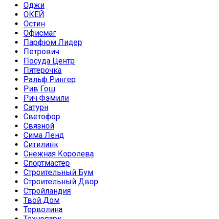
Оджи
ОКЕЙ
Остин
Офисмаг
Парфюм Лидер
Петрович
Посуда Центр
Пятерочка
Ральф Рингер
Рив Гош
Рич Фэмили
Сатурн
Светофор
Связной
Сима Ленд
Ситилинк
Снежная Королева
Спортмастер
Строительный Бум
Строительный Двор
Стройландия
Твой Дом
Терволина
Технопарк