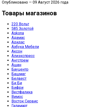
Опубликовано — 09 Август 2026 года
Товары магазинов
220 Вольт
585 Золотой
Askona
Адамас
Адидас
Азбука Мебели
Аксон
Алиэкспресс
Ангстрем
Ашан
Бауцентр
Башмаг
Белвест
Би Би
Бифри
Вестфалика
Вимос
Восток Сервис
Галамарт