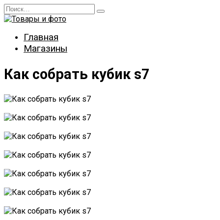
Перейти
Search
к
for:
содержанию
Главная
Магазины
Как собрать кубик s7