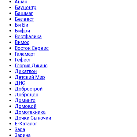
Ашан
Бауцентр
Башмаг
Белвест
Би Би
Бифри
Вестфалика
Вимос
Восток Сервис
Галамарт
Гефест
Глория Джинс
Декатлон
Детский Мир
ДНС
Добрострой
Доброцен
Доминго
Домовой
Домотехника
Дочки Сыночки
Е-Каталог
Зара
Зарина