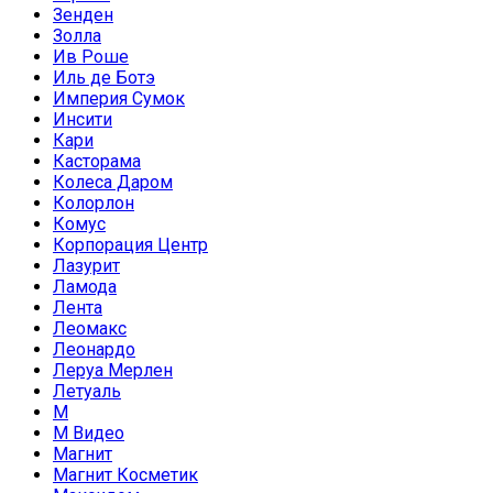
Зенден
Золла
Ив Роше
Иль де Ботэ
Империя Сумок
Инсити
Кари
Касторама
Колеса Даром
Колорлон
Комус
Корпорация Центр
Лазурит
Ламода
Лента
Леомакс
Леонардо
Леруа Мерлен
Летуаль
М
М Видео
Магнит
Магнит Косметик