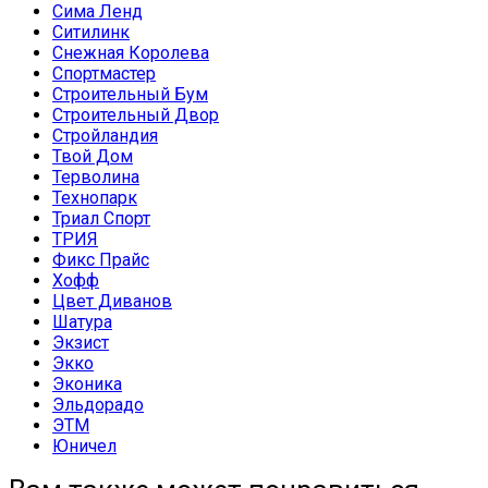
Сима Ленд
Ситилинк
Снежная Королева
Спортмастер
Строительный Бум
Строительный Двор
Стройландия
Твой Дом
Терволина
Технопарк
Триал Спорт
ТРИЯ
Фикс Прайс
Хофф
Цвет Диванов
Шатура
Экзист
Экко
Эконика
Эльдорадо
ЭТМ
Юничел