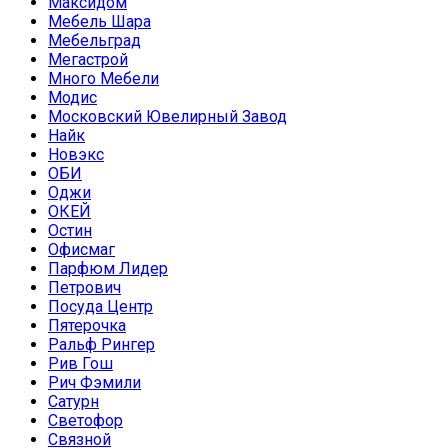
Максидом
Мебель Шара
Мебельград
Мегастрой
Много Мебели
Модис
Московский Ювелирный Завод
Найк
Новэкс
ОБИ
Оджи
ОКЕЙ
Остин
Офисмаг
Парфюм Лидер
Петрович
Посуда Центр
Пятерочка
Ральф Рингер
Рив Гош
Рич Фэмили
Сатурн
Светофор
Связной