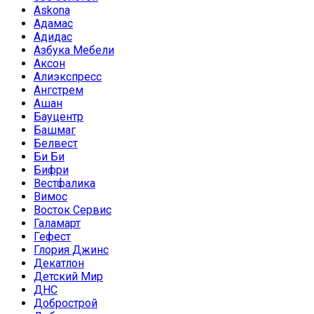
Askona
Адамас
Адидас
Азбука Мебели
Аксон
Алиэкспресс
Ангстрем
Ашан
Бауцентр
Башмаг
Белвест
Би Би
Бифри
Вестфалика
Вимос
Восток Сервис
Галамарт
Гефест
Глория Джинс
Декатлон
Детский Мир
ДНС
Добрострой