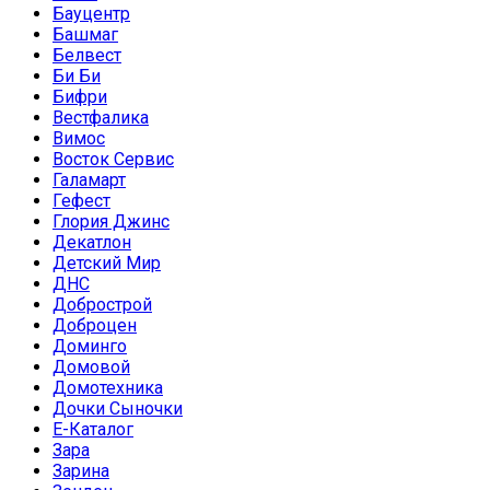
Бауцентр
Башмаг
Белвест
Би Би
Бифри
Вестфалика
Вимос
Восток Сервис
Галамарт
Гефест
Глория Джинс
Декатлон
Детский Мир
ДНС
Добрострой
Доброцен
Доминго
Домовой
Домотехника
Дочки Сыночки
Е-Каталог
Зара
Зарина