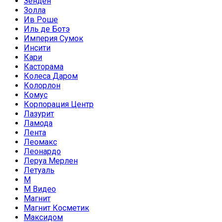
Зенден
Золла
Ив Роше
Иль де Ботэ
Империя Сумок
Инсити
Кари
Касторама
Колеса Даром
Колорлон
Комус
Корпорация Центр
Лазурит
Ламода
Лента
Леомакс
Леонардо
Леруа Мерлен
Летуаль
М
М Видео
Магнит
Магнит Косметик
Максидом