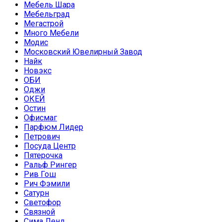
Мебель Шара
Мебельград
Мегастрой
Много Мебели
Модис
Московский Ювелирный Завод
Найк
Новэкс
ОБИ
Оджи
ОКЕЙ
Остин
Офисмаг
Парфюм Лидер
Петрович
Посуда Центр
Пятерочка
Ральф Рингер
Рив Гош
Рич Фэмили
Сатурн
Светофор
Связной
Сима Ленд