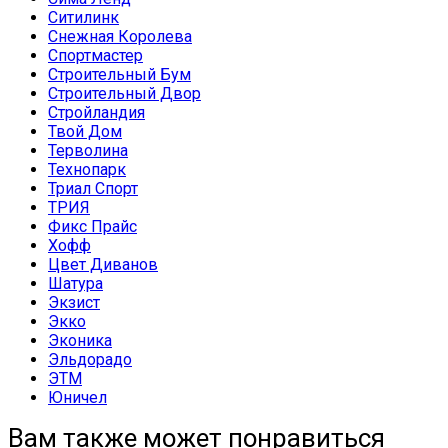
Ситилинк
Снежная Королева
Спортмастер
Строительный Бум
Строительный Двор
Стройландия
Твой Дом
Терволина
Технопарк
Триал Спорт
ТРИЯ
Фикс Прайс
Хофф
Цвет Диванов
Шатура
Экзист
Экко
Эконика
Эльдорадо
ЭТМ
Юничел
Вам также может понравиться