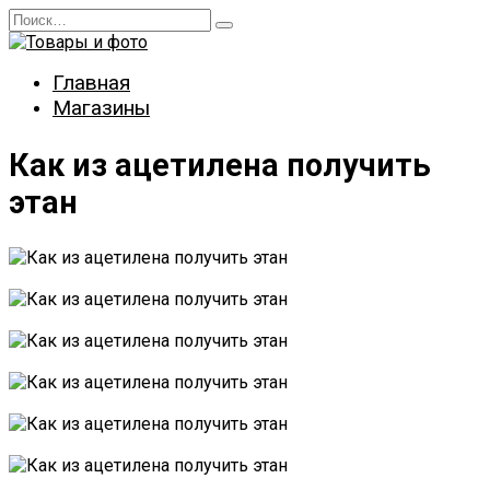
Перейти
Search
к
for:
содержанию
Главная
Магазины
Как из ацетилена получить
этан