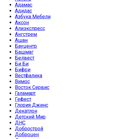
Адамас
Адидас
Азбука Мебели
Аксон
Алиэкспресс
Ангстрем
Ашан
Бауцентр
Башмаг
Белвест
Би Би
Бифри
Вестфалика
Вимос
Восток Сервис
Галамарт
Гефест
Глория Джинс
Декатлон
Детский Мир
ДНС
Добрострой
Доброцен