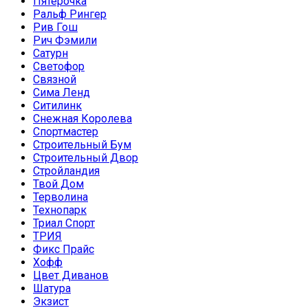
Пятерочка
Ральф Рингер
Рив Гош
Рич Фэмили
Сатурн
Светофор
Связной
Сима Ленд
Ситилинк
Снежная Королева
Спортмастер
Строительный Бум
Строительный Двор
Стройландия
Твой Дом
Терволина
Технопарк
Триал Спорт
ТРИЯ
Фикс Прайс
Хофф
Цвет Диванов
Шатура
Экзист