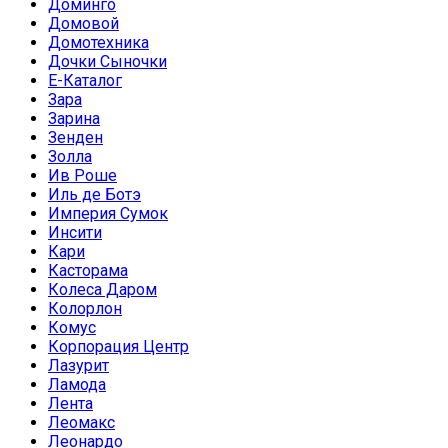
Доминго
Домовой
Домотехника
Дочки Сыночки
Е-Каталог
Зара
Зарина
Зенден
Золла
Ив Роше
Иль де Ботэ
Империя Сумок
Инсити
Кари
Касторама
Колеса Даром
Колорлон
Комус
Корпорация Центр
Лазурит
Ламода
Лента
Леомакс
Леонардо