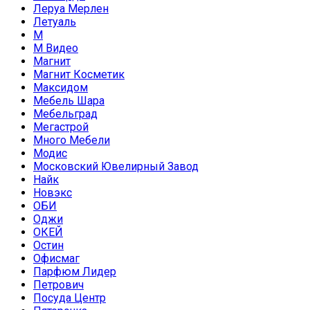
Леруа Мерлен
Летуаль
М
М Видео
Магнит
Магнит Косметик
Максидом
Мебель Шара
Мебельград
Мегастрой
Много Мебели
Модис
Московский Ювелирный Завод
Найк
Новэкс
ОБИ
Оджи
ОКЕЙ
Остин
Офисмаг
Парфюм Лидер
Петрович
Посуда Центр