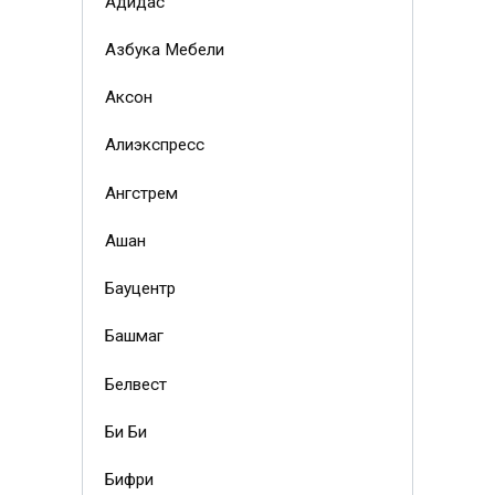
Адидас
Азбука Мебели
Аксон
Алиэкспресс
Ангстрем
Ашан
Бауцентр
Башмаг
Белвест
Би Би
Бифри