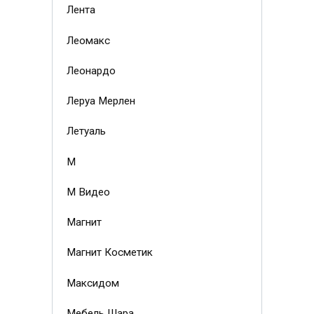
Лента
Леомакс
Леонардо
Леруа Мерлен
Летуаль
М
М Видео
Магнит
Магнит Косметик
Максидом
Мебель Шара