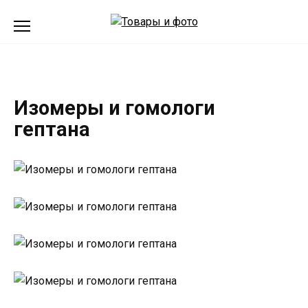
Перейти
к
содержанию
Изомеры и гомологи
гептана