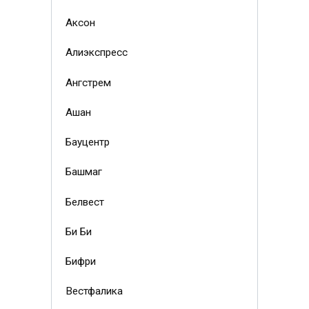
Аксон
Алиэкспресс
Ангстрем
Ашан
Бауцентр
Башмаг
Белвест
Би Би
Бифри
Вестфалика