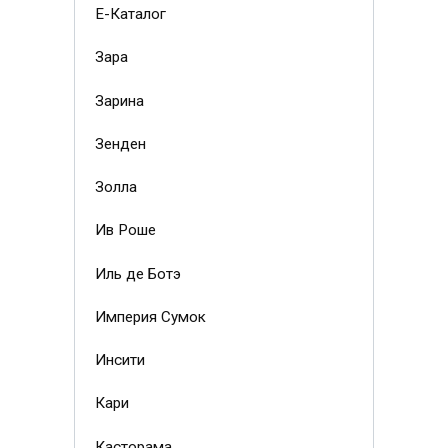
Е-Каталог
Зара
Зарина
Зенден
Золла
Ив Роше
Иль де Ботэ
Империя Сумок
Инсити
Кари
Касторама