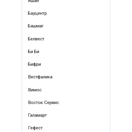
Ашан
Бауцентр
Башмаг
Белвест
Би Би
Бифри
Вестфалика
Вимос
Восток Сервис
Галамарт
Гефест