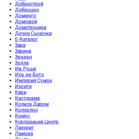
Добрострой
Доброцен
Доминго
Домовой
Домотехника
Дочки Сыночки
Е-Каталог
Зара
Зарина
Зенден
Золла
Ив Роше
Иль де Ботэ
Империя Сумок
Инсити
Кари
Касторама
Колеса Даром
Колорлон
Комус
Корпорация Центр
Лазурит
Ламода