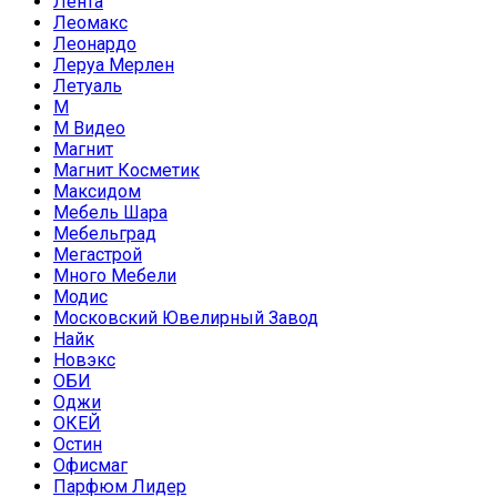
Лента
Леомакс
Леонардо
Леруа Мерлен
Летуаль
М
М Видео
Магнит
Магнит Косметик
Максидом
Мебель Шара
Мебельград
Мегастрой
Много Мебели
Модис
Московский Ювелирный Завод
Найк
Новэкс
ОБИ
Оджи
ОКЕЙ
Остин
Офисмаг
Парфюм Лидер