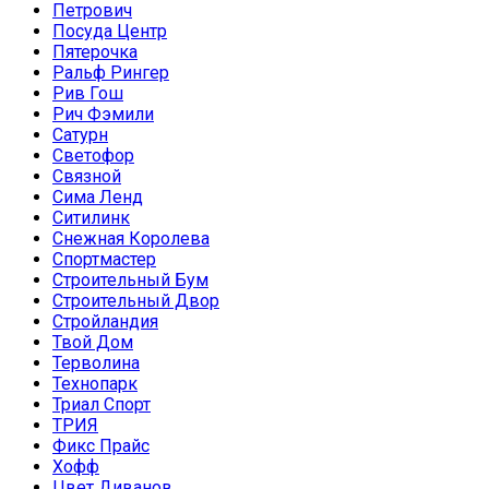
Петрович
Посуда Центр
Пятерочка
Ральф Рингер
Рив Гош
Рич Фэмили
Сатурн
Светофор
Связной
Сима Ленд
Ситилинк
Снежная Королева
Спортмастер
Строительный Бум
Строительный Двор
Стройландия
Твой Дом
Терволина
Технопарк
Триал Спорт
ТРИЯ
Фикс Прайс
Хофф
Цвет Диванов