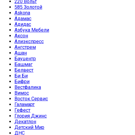
220 Вольт
585 Золотой
Askona
Адамас
Адидас
Азбука Мебели
Аксон
Алиэкспресс
Ангстрем
Ашан
Бауцентр
Башмаг
Белвест
Би Би
Бифри
Вестфалика
Вимос
Восток Сервис
Галамарт
Гефест
Глория Джинс
Декатлон
Детский Мир
ДНС