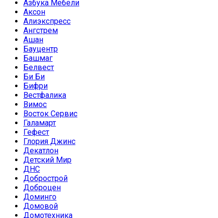
Азбука Мебели
Аксон
Алиэкспресс
Ангстрем
Ашан
Бауцентр
Башмаг
Белвест
Би Би
Бифри
Вестфалика
Вимос
Восток Сервис
Галамарт
Гефест
Глория Джинс
Декатлон
Детский Мир
ДНС
Добрострой
Доброцен
Доминго
Домовой
Домотехника