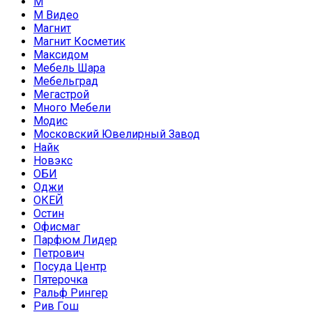
М
М Видео
Магнит
Магнит Косметик
Максидом
Мебель Шара
Мебельград
Мегастрой
Много Мебели
Модис
Московский Ювелирный Завод
Найк
Новэкс
ОБИ
Оджи
ОКЕЙ
Остин
Офисмаг
Парфюм Лидер
Петрович
Посуда Центр
Пятерочка
Ральф Рингер
Рив Гош