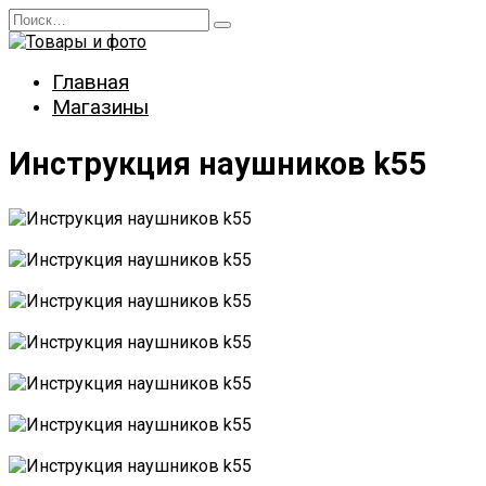
Перейти
Search
к
for:
содержанию
Главная
Магазины
Инструкция наушников k55