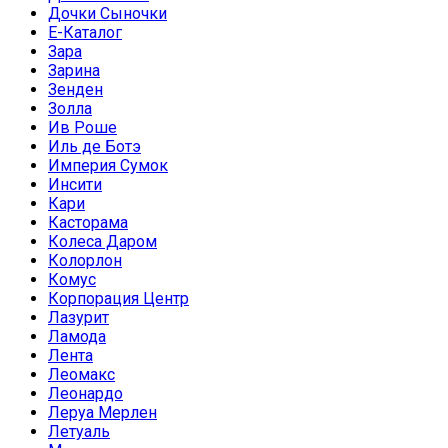
Дочки Сыночки
Е-Каталог
Зара
Зарина
Зенден
Золла
Ив Роше
Иль де Ботэ
Империя Сумок
Инсити
Кари
Касторама
Колеса Даром
Колорлон
Комус
Корпорация Центр
Лазурит
Ламода
Лента
Леомакс
Леонардо
Леруа Мерлен
Летуаль