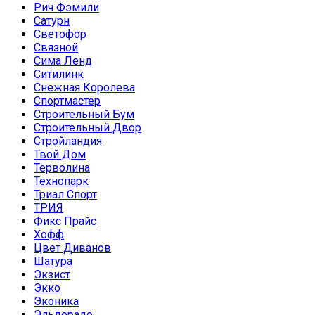
Рич Фэмили
Сатурн
Светофор
Связной
Сима Ленд
Ситилинк
Снежная Королева
Спортмастер
Строительный Бум
Строительный Двор
Стройландия
Твой Дом
Терволина
Технопарк
Триал Спорт
ТРИЯ
Фикс Прайс
Хофф
Цвет Диванов
Шатура
Экзист
Экко
Эконика
Эльдорадо