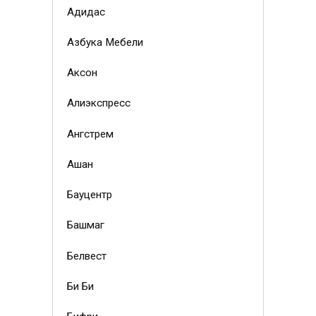
Адидас
Азбука Мебели
Аксон
Алиэкспресс
Ангстрем
Ашан
Бауцентр
Башмаг
Белвест
Би Би