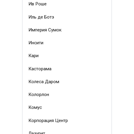
Ив Роше
Иль де Ботэ
Империя Сумок
Инсити
Кари
Касторама
Колеса Даром
Колорлон
Комус
Корпорация Центр
Лазурит