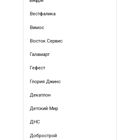
Бифри
Вестфалика
Вимос
Восток Сервис
Галамарт
Гефест
Глория Джинс
Декатлон
Детский Мир
ДНС
Добрострой