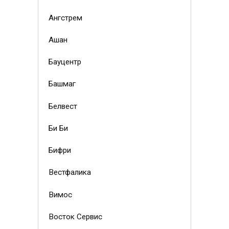
Ангстрем
Ашан
Бауцентр
Башмаг
Белвест
Би Би
Бифри
Вестфалика
Вимос
Восток Сервис