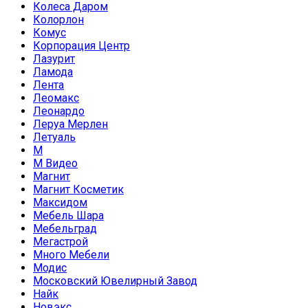
Колеса Даром
Колорлон
Комус
Корпорация Центр
Лазурит
Ламода
Лента
Леомакс
Леонардо
Леруа Мерлен
Летуаль
М
М Видео
Магнит
Магнит Косметик
Максидом
Мебель Шара
Мебельград
Мегастрой
Много Мебели
Модис
Московский Ювелирный Завод
Найк
Новэкс