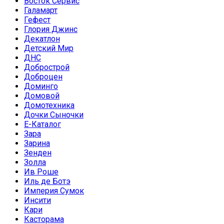
Восток Сервис
Галамарт
Гефест
Глория Джинс
Декатлон
Детский Мир
ДНС
Добрострой
Доброцен
Доминго
Домовой
Домотехника
Дочки Сыночки
Е-Каталог
Зара
Зарина
Зенден
Золла
Ив Роше
Иль де Ботэ
Империя Сумок
Инсити
Кари
Касторама