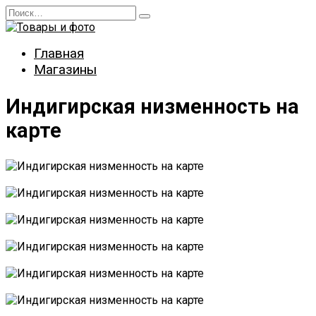
Перейти
Search
к
for:
содержанию
Главная
Магазины
Индигирская низменность на
карте