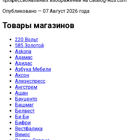
профессиональных изображений на Catalog-Ads.com
Опубликовано — 07 Август 2026 года
Товары магазинов
220 Вольт
585 Золотой
Askona
Адамас
Адидас
Азбука Мебели
Аксон
Алиэкспресс
Ангстрем
Ашан
Бауцентр
Башмаг
Белвест
Би Би
Бифри
Вестфалика
Вимос