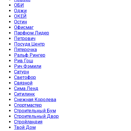
ОБИ
Оджи
ОКЕЙ
Остин
Офисмаг
Парфюм Лидер
Петрович
Посуда Центр
Пятерочка
Ральф Рингер
Рив Гош
Рич Фэмили
Сатурн
Светофор
Связной
Сима Ленд
Ситилинк
Снежная Королева
Спортмастер
Строительный Бум
Строительный Двор
Стройландия
Твой Дом