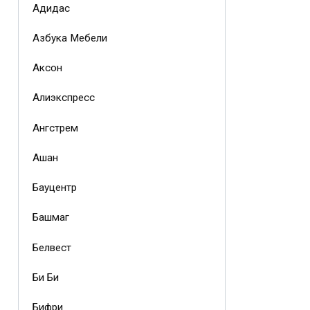
Адидас
Азбука Мебели
Аксон
Алиэкспресс
Ангстрем
Ашан
Бауцентр
Башмаг
Белвест
Би Би
Бифри