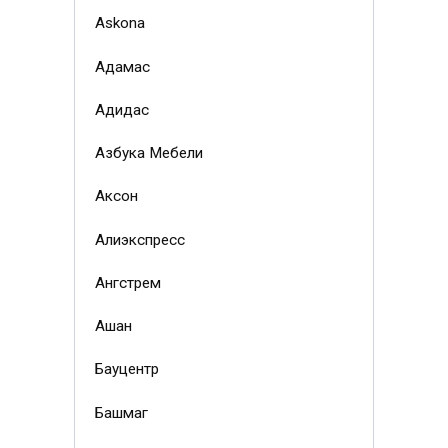
Askona
Адамас
Адидас
Азбука Мебели
Аксон
Алиэкспресс
Ангстрем
Ашан
Бауцентр
Башмаг