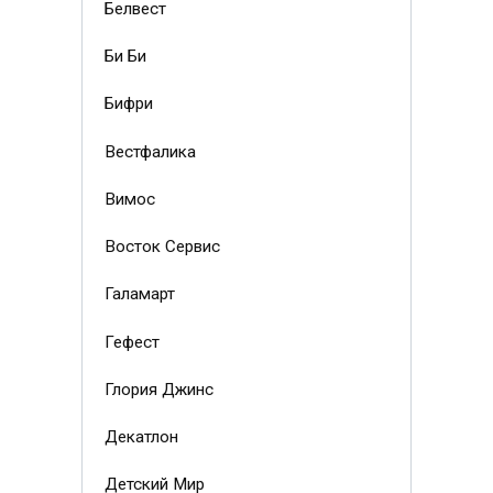
Белвест
Би Би
Бифри
Вестфалика
Вимос
Восток Сервис
Галамарт
Гефест
Глория Джинс
Декатлон
Детский Мир