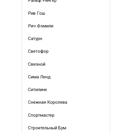
Ральф Рингер
Рив Гош
Рич Фэмили
Сатурн
Светофор
Связной
Сима Ленд
Ситилинк
Снежная Королева
Спортмастер
Строительный Бум