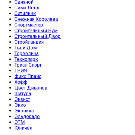
Связной
Сима Ленд
Ситилинк
Снежная Королева
Спортмастер
Строительный Бум
Строительный Двор
Стройландия
Твой Дом
Терволина
Технопарк
Триал Спорт
ТРИЯ
Фикс Прайс
Хофф
Цвет Диванов
Шатура
Экзист
Экко
Эконика
Эльдорадо
ЭТМ
Юничел