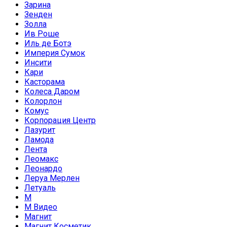
Зарина
Зенден
Золла
Ив Роше
Иль де Ботэ
Империя Сумок
Инсити
Кари
Касторама
Колеса Даром
Колорлон
Комус
Корпорация Центр
Лазурит
Ламода
Лента
Леомакс
Леонардо
Леруа Мерлен
Летуаль
М
М Видео
Магнит
Магнит Косметик