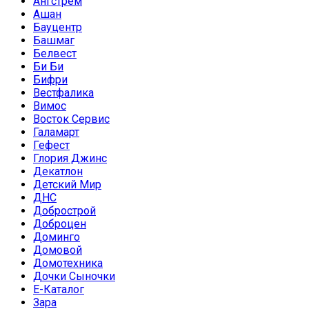
Ангстрем
Ашан
Бауцентр
Башмаг
Белвест
Би Би
Бифри
Вестфалика
Вимос
Восток Сервис
Галамарт
Гефест
Глория Джинс
Декатлон
Детский Мир
ДНС
Добрострой
Доброцен
Доминго
Домовой
Домотехника
Дочки Сыночки
Е-Каталог
Зара