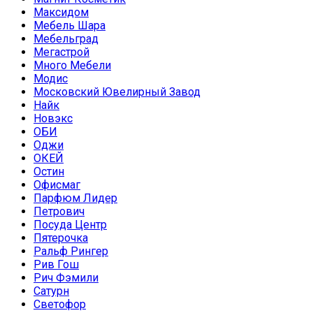
Максидом
Мебель Шара
Мебельград
Мегастрой
Много Мебели
Модис
Московский Ювелирный Завод
Найк
Новэкс
ОБИ
Оджи
ОКЕЙ
Остин
Офисмаг
Парфюм Лидер
Петрович
Посуда Центр
Пятерочка
Ральф Рингер
Рив Гош
Рич Фэмили
Сатурн
Светофор