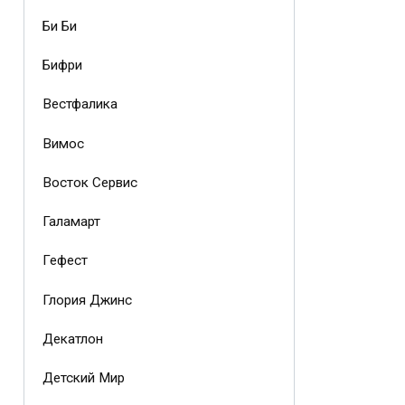
Би Би
Бифри
Вестфалика
Вимос
Восток Сервис
Галамарт
Гефест
Глория Джинс
Декатлон
Детский Мир