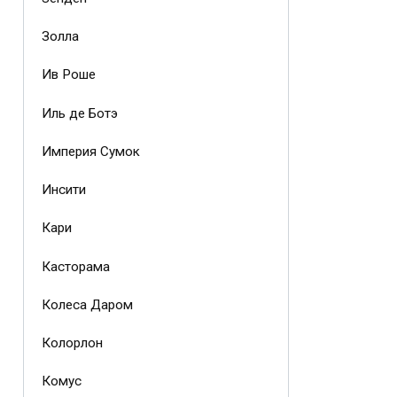
Золла
Ив Роше
Иль де Ботэ
Империя Сумок
Инсити
Кари
Касторама
Колеса Даром
Колорлон
Комус