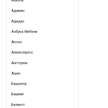
Askona
Адамас
Адидас
Азбука Мебели
Аксон
Алиэкспресс
Ангстрем
Ашан
Бауцентр
Башмаг
Белвест