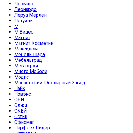
Леомакс
Леонардо
Леруа Мерлен
Летуаль
М
М Видео
Магнит
Магнит Косметик
Максидом
Мебель Шара
Мебельград
Мегастрой
Много Мебели
Модис
Московский Ювелирный Завод
Найк
Новэкс
ОБИ
Оджи
ОКЕЙ
Остин
Офисмаг
Парфюм Лидер