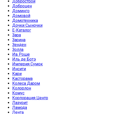
Добрострой
Доброцен
Доминго
Домовой
Домотехника
Дочки Сыночки
Е-Каталог
Зара
Зарина
Зенден
Золла
Ив Роше
Иль де Ботэ
Империя Сумок
Инсити
Кари
Касторама
Колеса Даром
Колорлон
Комус
Корпорация Центр
Лазурит
Ламода
Лента