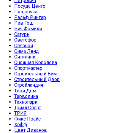
Петрович
Посуда Центр
Пятерочка
Ральф Рингер
Рив Гош
Рич Фэмили
Сатурн
Светофор
Связной
Сима Ленд
Ситилинк
Снежная Королева
Спортмастер
Строительный Бум
Строительный Двор
Стройландия
Твой Дом
Терволина
Технопарк
Триал Спорт
ТРИЯ
Фикс Прайс
Хофф
Цвет Диванов