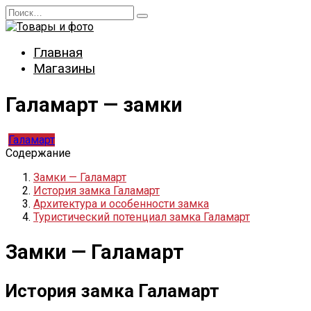
Перейти
Search
к
for:
содержанию
Главная
Магазины
Галамарт — замки
Галамарт
Содержание
Замки — Галамарт
История замка Галамарт
Архитектура и особенности замка
Туристический потенциал замка Галамарт
Замки — Галамарт
История замка Галамарт