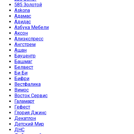
585 Золотой
Askona
Адамас
Адидас
Азбука Мебели
Аксон
Алиэкспресс
Ангстрем
Ашан
Бауцентр
Башмаг
Белвест
Би Би
Бифри
Вестфалика
Вимос
Восток Сервис
Галамарт
Гефест
Глория Джинс
Декатлон
Детский Мир
ДНС