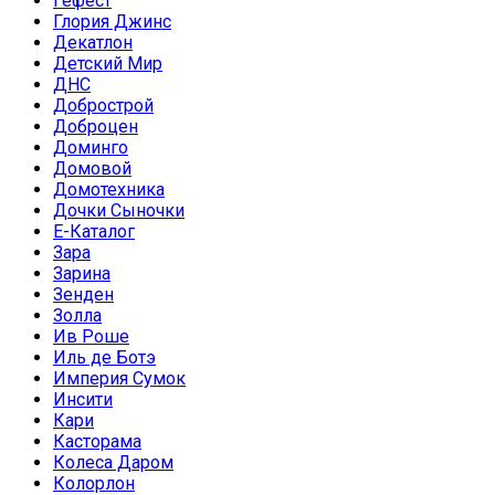
Гефест
Глория Джинс
Декатлон
Детский Мир
ДНС
Добрострой
Доброцен
Доминго
Домовой
Домотехника
Дочки Сыночки
Е-Каталог
Зара
Зарина
Зенден
Золла
Ив Роше
Иль де Ботэ
Империя Сумок
Инсити
Кари
Касторама
Колеса Даром
Колорлон