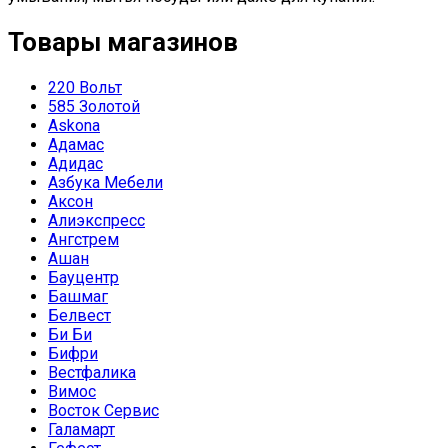
Товары магазинов
220 Вольт
585 Золотой
Askona
Адамас
Адидас
Азбука Мебели
Аксон
Алиэкспресс
Ангстрем
Ашан
Бауцентр
Башмаг
Белвест
Би Би
Бифри
Вестфалика
Вимос
Восток Сервис
Галамарт