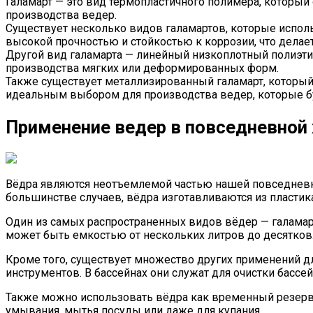
Галамарт — это вид термопластичного полимера, который
производства ведер.
Существует несколько видов галамартов, которые испол
высокой прочностью и стойкостью к коррозии, что дела
Другой вид галамарта — линейный низкоплотный полиэти
производства мягких или деформированных форм.
Также существует металлизированный галамарт, который 
идеальным выбором для производства ведер, которые бу
Применение ведер в повседневной
Вёдра являются неотъемлемой частью нашей повседневно
большинстве случаев, вёдра изготавливаются из пластика
Один из самых распространенных видов вёдер — галамарт
может быть емкостью от нескольких литров до десятков
Кроме того, существует множество других применений дл
инструментов. В бассейнах они служат для очистки бассей
Также можно использовать вёдра как временный резерву
умывания, мытья посуды или даже для купания.