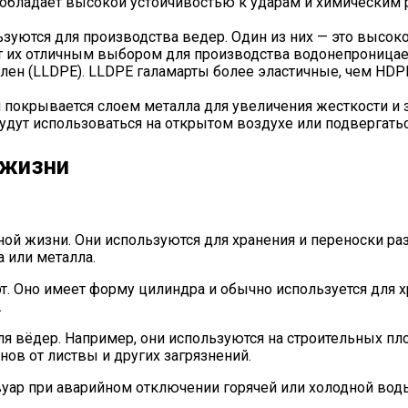
 обладает высокой устойчивостью к ударам и химическим 
ьзуются для производства ведер. Один из них — это высо
ет их отличным выбором для производства водонепроница
лен (LLDPE). LLDPE галамарты более эластичные, чем HDP
покрывается слоем металла для увеличения жесткости и з
дут использоваться на открытом воздухе или подвергатьс
 жизни
й жизни. Они используются для хранения и переноски раз
 или металла.
. Оно имеет форму цилиндра и обычно используется для х
.
я вёдер. Например, они используются на строительных пл
нов от листвы и других загрязнений.
ар при аварийном отключении горячей или холодной воды