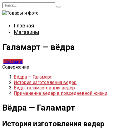
Перейти
Search
к
for:
содержанию
Главная
Магазины
Галамарт — вёдра
Галамарт
Содержание
Вёдра — Галамарт
История изготовления ведер
Виды галамартов для ведер
Применение ведер в повседневной жизни
Вёдра — Галамарт
История изготовления ведер