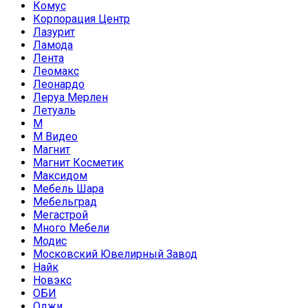
Комус
Корпорация Центр
Лазурит
Ламода
Лента
Леомакс
Леонардо
Леруа Мерлен
Летуаль
М
М Видео
Магнит
Магнит Косметик
Максидом
Мебель Шара
Мебельград
Мегастрой
Много Мебели
Модис
Московский Ювелирный Завод
Найк
Новэкс
ОБИ
Оджи