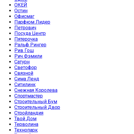
ОКЕЙ
Остин
Офисмаг
Парфюм Лидер
Петрович
Посуда Центр
Пятерочка
Ральф Рингер
Рив Гош
Рич Фэмили
Сатурн
Светофор
Связной
Сима Ленд
Ситилинк
Снежная Королева
Спортмастер
Строительный Бум
Строительный Двор
Стройландия
Твой Дом
Терволина
Технопарк