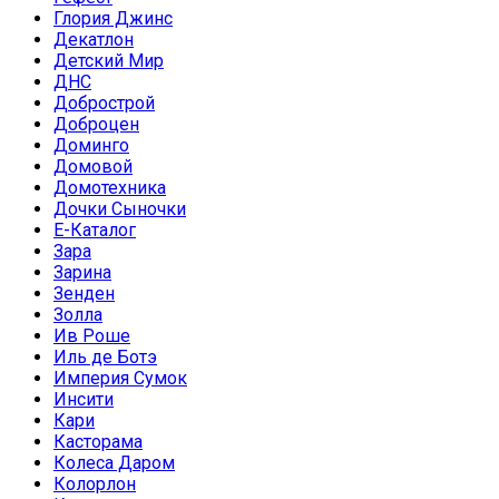
Глория Джинс
Декатлон
Детский Мир
ДНС
Добрострой
Доброцен
Доминго
Домовой
Домотехника
Дочки Сыночки
Е-Каталог
Зара
Зарина
Зенден
Золла
Ив Роше
Иль де Ботэ
Империя Сумок
Инсити
Кари
Касторама
Колеса Даром
Колорлон