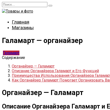
Перейти
Search
к
for:
содержанию
Главная
Магазины
Галамарт — органайзер
Галамарт
Содержание
Органайзер — Галамарт
Описание Органайзера Галамарт и Его Функций
Преимущества Использования Органайзера Галамар
Как Органайзер Галамарт Помогает Организовать В
Органайзер — Галамарт
Описание Органайзера Галамарт и 