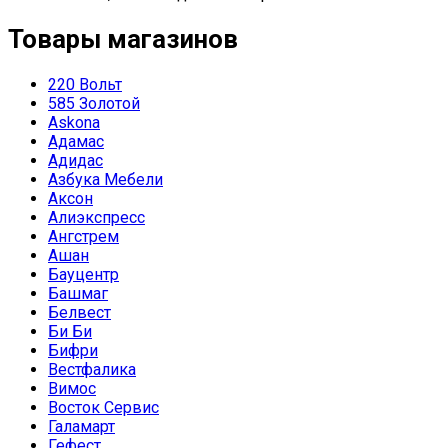
Товары магазинов
220 Вольт
585 Золотой
Askona
Адамас
Адидас
Азбука Мебели
Аксон
Алиэкспресс
Ангстрем
Ашан
Бауцентр
Башмаг
Белвест
Би Би
Бифри
Вестфалика
Вимос
Восток Сервис
Галамарт
Гефест