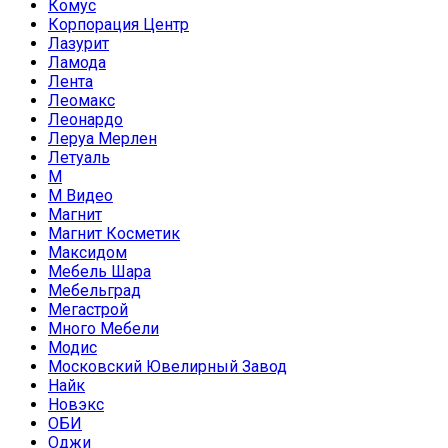
Комус
Корпорация Центр
Лазурит
Ламода
Лента
Леомакс
Леонардо
Леруа Мерлен
Летуаль
М
М Видео
Магнит
Магнит Косметик
Максидом
Мебель Шара
Мебельград
Мегастрой
Много Мебели
Модис
Московский Ювелирный Завод
Найк
Новэкс
ОБИ
Оджи