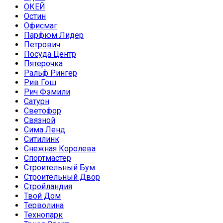
ОКЕЙ
Остин
Офисмаг
Парфюм Лидер
Петрович
Посуда Центр
Пятерочка
Ральф Рингер
Рив Гош
Рич Фэмили
Сатурн
Светофор
Связной
Сима Ленд
Ситилинк
Снежная Королева
Спортмастер
Строительный Бум
Строительный Двор
Стройландия
Твой Дом
Терволина
Технопарк