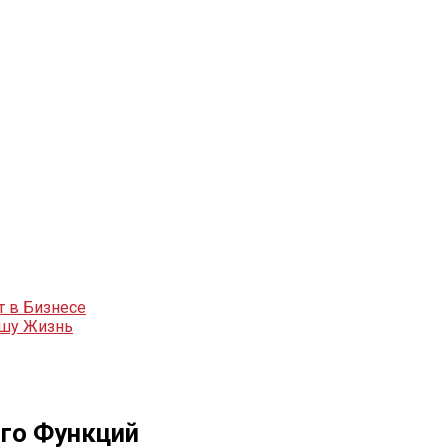
т в Бизнесе
ашу Жизнь
Его Функций