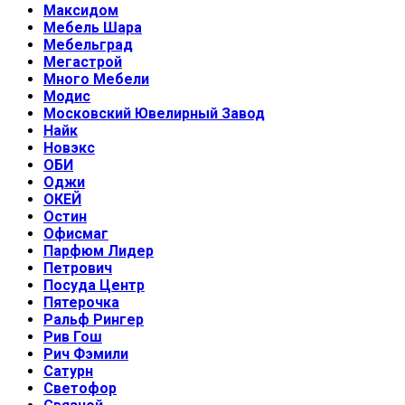
Максидом
Мебель Шара
Мебельград
Мегастрой
Много Мебели
Модис
Московский Ювелирный Завод
Найк
Новэкс
ОБИ
Оджи
ОКЕЙ
Остин
Офисмаг
Парфюм Лидер
Петрович
Посуда Центр
Пятерочка
Ральф Рингер
Рив Гош
Рич Фэмили
Сатурн
Светофор