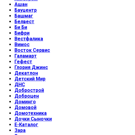
Ашан
Бауцентр
Башмаг
Белвест
Би Би
Бифри
Вестфалика
Вимос
Восток Сервис
Галамарт
Гефест
Глория Джинс
Декатлон
Детский Мир
ДНС
Добрострой
Доброцен
Доминго
Домовой
Домотехника
Дочки Сыночки
Е-Каталог
Зара