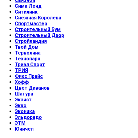
Связной
Сима Ленд
Ситилинк
Снежная Королева
Спортмастер
Строительный Бум
Строительный Двор
Стройландия
Твой Дом
Терволина
Технопарк
Триал Спорт
ТРИЯ
Фикс Прайс
Хофф
Цвет Диванов
Шатура
Экзист
Экко
Эконика
Эльдорадо
ЭТМ
Юничел