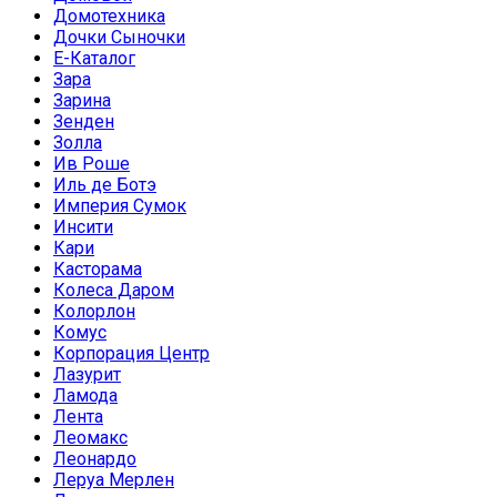
Домотехника
Дочки Сыночки
Е-Каталог
Зара
Зарина
Зенден
Золла
Ив Роше
Иль де Ботэ
Империя Сумок
Инсити
Кари
Касторама
Колеса Даром
Колорлон
Комус
Корпорация Центр
Лазурит
Ламода
Лента
Леомакс
Леонардо
Леруа Мерлен