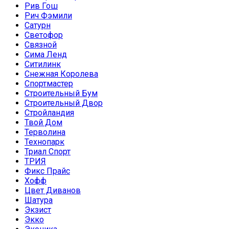
Рив Гош
Рич Фэмили
Сатурн
Светофор
Связной
Сима Ленд
Ситилинк
Снежная Королева
Спортмастер
Строительный Бум
Строительный Двор
Стройландия
Твой Дом
Терволина
Технопарк
Триал Спорт
ТРИЯ
Фикс Прайс
Хофф
Цвет Диванов
Шатура
Экзист
Экко