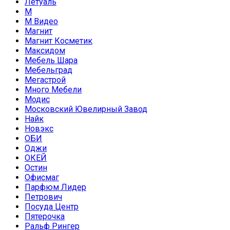
Летуаль
М
М Видео
Магнит
Магнит Косметик
Максидом
Мебель Шара
Мебельград
Мегастрой
Много Мебели
Модис
Московский Ювелирный Завод
Найк
Новэкс
ОБИ
Оджи
ОКЕЙ
Остин
Офисмаг
Парфюм Лидер
Петрович
Посуда Центр
Пятерочка
Ральф Рингер