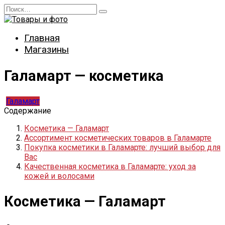
Перейти
Search
к
for:
содержанию
Главная
Магазины
Галамарт — косметика
Галамарт
Содержание
Косметика — Галамарт
Ассортимент косметических товаров в Галамарте
Покупка косметики в Галамарте: лучший выбор для
Вас
Качественная косметика в Галамарте: уход за
кожей и волосами
Косметика — Галамарт