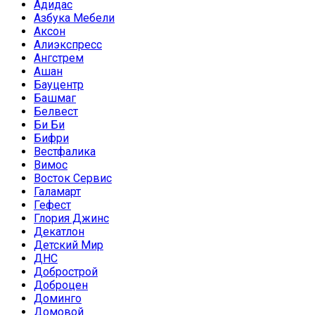
Адидас
Азбука Мебели
Аксон
Алиэкспресс
Ангстрем
Ашан
Бауцентр
Башмаг
Белвест
Би Би
Бифри
Вестфалика
Вимос
Восток Сервис
Галамарт
Гефест
Глория Джинс
Декатлон
Детский Мир
ДНС
Добрострой
Доброцен
Доминго
Домовой