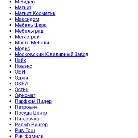
М Видео
Магнит
Магнит Косметик
Максидом
Мебель Шара
Мебельград
Мегастрой
Много Мебели
Модис
Московский Ювелирный Завод
Найк
Новэкс
ОБИ
Оджи
ОКЕЙ
Остин
Офисмаг
Парфюм Лидер
Петрович
Посуда Центр
Пятерочка
Ральф Рингер
Рив Гош
Рич Фэмили