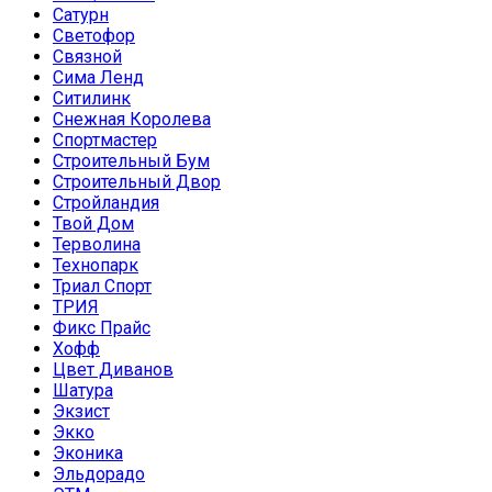
Сатурн
Светофор
Связной
Сима Ленд
Ситилинк
Снежная Королева
Спортмастер
Строительный Бум
Строительный Двор
Стройландия
Твой Дом
Терволина
Технопарк
Триал Спорт
ТРИЯ
Фикс Прайс
Хофф
Цвет Диванов
Шатура
Экзист
Экко
Эконика
Эльдорадо