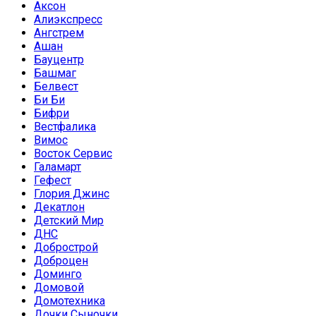
Аксон
Алиэкспресс
Ангстрем
Ашан
Бауцентр
Башмаг
Белвест
Би Би
Бифри
Вестфалика
Вимос
Восток Сервис
Галамарт
Гефест
Глория Джинс
Декатлон
Детский Мир
ДНС
Добрострой
Доброцен
Доминго
Домовой
Домотехника
Дочки Сыночки