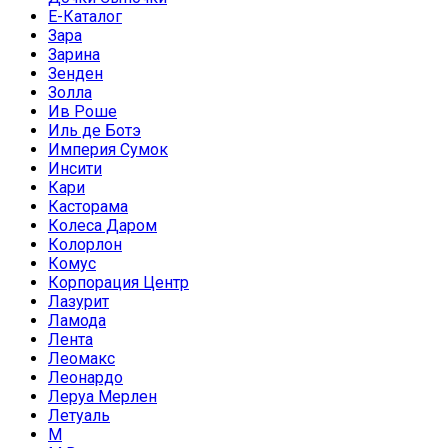
Е-Каталог
Зара
Зарина
Зенден
Золла
Ив Роше
Иль де Ботэ
Империя Сумок
Инсити
Кари
Касторама
Колеса Даром
Колорлон
Комус
Корпорация Центр
Лазурит
Ламода
Лента
Леомакс
Леонардо
Леруа Мерлен
Летуаль
М