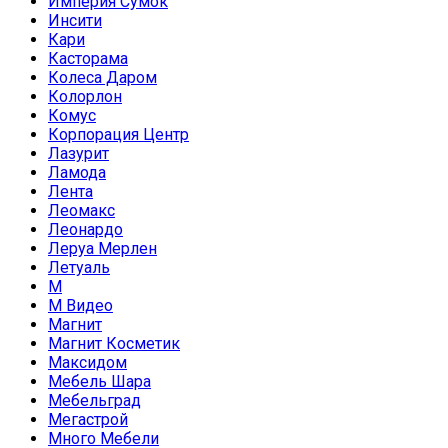
Империя Сумок
Инсити
Кари
Касторама
Колеса Даром
Колорлон
Комус
Корпорация Центр
Лазурит
Ламода
Лента
Леомакс
Леонардо
Леруа Мерлен
Летуаль
М
М Видео
Магнит
Магнит Косметик
Максидом
Мебель Шара
Мебельград
Мегастрой
Много Мебели