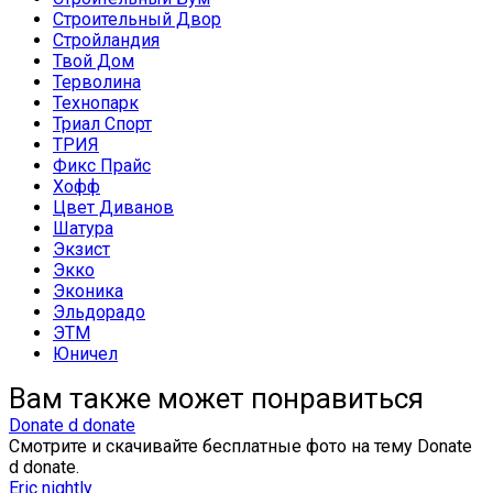
Строительный Двор
Стройландия
Твой Дом
Терволина
Технопарк
Триал Спорт
ТРИЯ
Фикс Прайс
Хофф
Цвет Диванов
Шатура
Экзист
Экко
Эконика
Эльдорадо
ЭТМ
Юничел
Вам также может понравиться
Donate d donate
Смотрите и скачивайте бесплатные фото на тему Donate
d donate.
Eric nightly