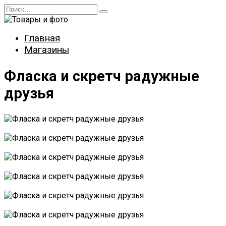
Перейти
Search
к
for:
содержанию
Главная
Магазины
Фласка и скретч радужные
друзья