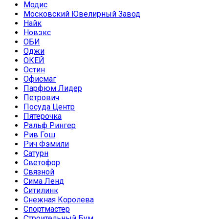
Модис
Московский Ювелирный Завод
Найк
Новэкс
ОБИ
Оджи
ОКЕЙ
Остин
Офисмаг
Парфюм Лидер
Петрович
Посуда Центр
Пятерочка
Ральф Рингер
Рив Гош
Рич Фэмили
Сатурн
Светофор
Связной
Сима Ленд
Ситилинк
Снежная Королева
Спортмастер
Строительный Бум