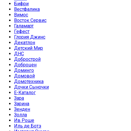
Бифри
Вестфалика
Вимос
Восток Сервис
Галамарт
Гефест
Глория Джинс
Декатлон
Детский Мир
ДНС
Добрострой
Доброцен
Доминго
Домовой
Домотехника
Дочки Сыночки
Е-Каталог
Зара
Зарина
Зенден
Золла
Ив Роше
Иль де Ботэ